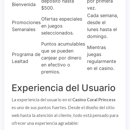
depósito hasta
por primera
Bienvenida
$500.
vez.
Cada semana,
Ofertas especiales
Promociones
desde el
en juegos
Semanales
lunes hasta el
seleccionados.
domingo.
Puntos acumulables
Mientras
que se pueden
Programa de
juegas
canjear por dinero
Lealtad
regularmente
en efectivo o
en el casino.
premios.
Experiencia del Usuario
La experiencia del usuario en el
Casino Coral Princess
es uno de sus puntos fuertes. Desde el diseño del sitio
web hasta la atención al cliente, todo está pensado para
ofrecer una experiencia agradable: