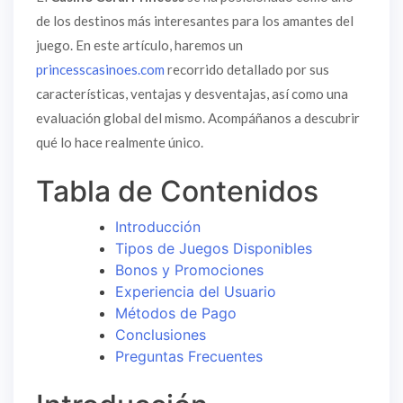
de los destinos más interesantes para los amantes del
juego. En este artículo, haremos un
princesscasinoes.com
recorrido detallado por sus
características, ventajas y desventajas, así como una
evaluación global del mismo. Acompáñanos a descubrir
qué lo hace realmente único.
Tabla de Contenidos
Introducción
Tipos de Juegos Disponibles
Bonos y Promociones
Experiencia del Usuario
Métodos de Pago
Conclusiones
Preguntas Frecuentes