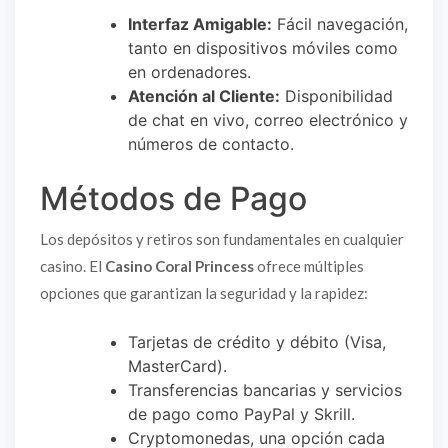
Interfaz Amigable:
Fácil navegación,
tanto en dispositivos móviles como
en ordenadores.
Atención al Cliente:
Disponibilidad
de chat en vivo, correo electrónico y
números de contacto.
Métodos de Pago
Los depósitos y retiros son fundamentales en cualquier
casino. El
Casino Coral Princess
ofrece múltiples
opciones que garantizan la seguridad y la rapidez:
Tarjetas de crédito y débito (Visa,
MasterCard).
Transferencias bancarias y servicios
de pago como PayPal y Skrill.
Cryptomonedas, una opción cada