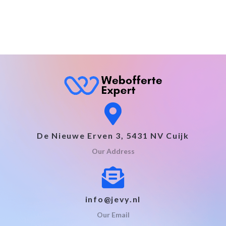
De Nieuwe Erven 3, 5431 NV Cuijk
Our Address
info@jevy.nl
Our Email