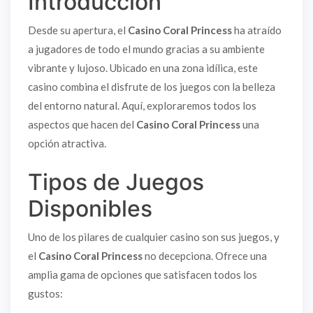
Introducción
Desde su apertura, el
Casino Coral Princess
ha atraído
a jugadores de todo el mundo gracias a su ambiente
vibrante y lujoso. Ubicado en una zona idílica, este
casino combina el disfrute de los juegos con la belleza
del entorno natural. Aquí, exploraremos todos los
aspectos que hacen del
Casino Coral Princess
una
opción atractiva.
Tipos de Juegos
Disponibles
Uno de los pilares de cualquier casino son sus juegos, y
el
Casino Coral Princess
no decepciona. Ofrece una
amplia gama de opciones que satisfacen todos los
gustos: