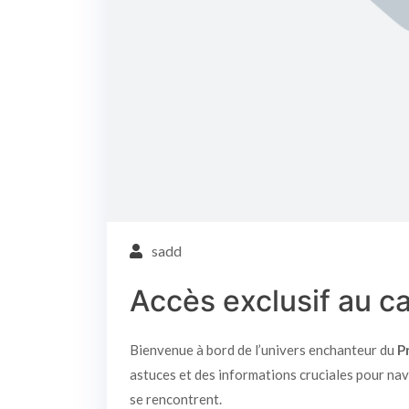
sadd
Accès exclusif au c
Bienvenue à bord de l’univers enchanteur du
P
astuces et des informations cruciales pour na
se rencontrent.