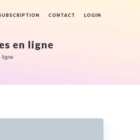
SUBSCRIPTION
CONTACT
LOGIN
es en ligne
 ligne