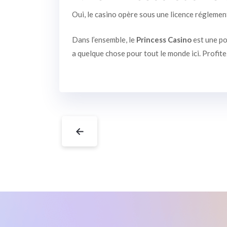
Oui, le casino opère sous une licence réglemen
Dans l’ensemble, le
Princess Casino
est une po
a quelque chose pour tout le monde ici. Profite
←