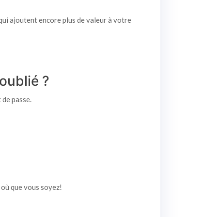
 qui ajoutent encore plus de valeur à votre
oublié ?
t de passe.
s où que vous soyez!