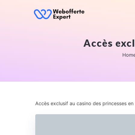
Accès excl
Hom
Accès exclusif au casino des princesses en 