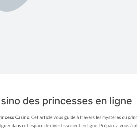
asino des princesses en ligne
rincess Casino
. Cet article vous guide à travers les mystères du
prin
viguer dans cet espace de divertissement en ligne. Préparez-vous à p