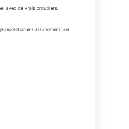
el avec de vrais croupiers.
eu exceptionnels, assurant ainsi une