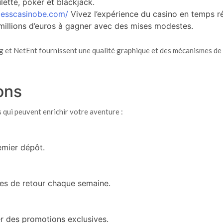
lette, poker et blackjack.
ncesscasinobe.com/
Vivez l’expérience du casino en temps ré
illions d’euros à gagner avec des mises modestes.
 et NetEnt fournissent une qualité graphique et des mécanismes de j
ons
 qui peuvent enrichir votre aventure :
emier dépôt.
es de retour chaque semaine.
r des promotions exclusives.