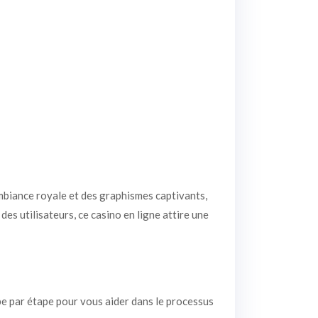
ambiance royale et des graphismes captivants,
des utilisateurs, ce casino en ligne attire une
ape par étape pour vous aider dans le processus