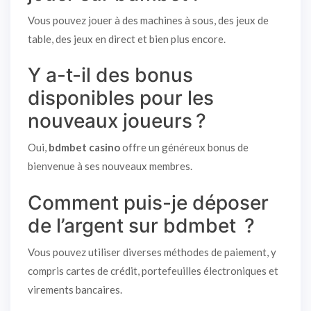
Vous pouvez jouer à des machines à sous, des jeux de
table, des jeux en direct et bien plus encore.
Y a-t-il des bonus
disponibles pour les
nouveaux joueurs ?
Oui,
bdmbet casino
offre un généreux bonus de
bienvenue à ses nouveaux membres.
Comment puis-je déposer
de l’argent sur bdmbet ?
Vous pouvez utiliser diverses méthodes de paiement, y
compris cartes de crédit, portefeuilles électroniques et
virements bancaires.