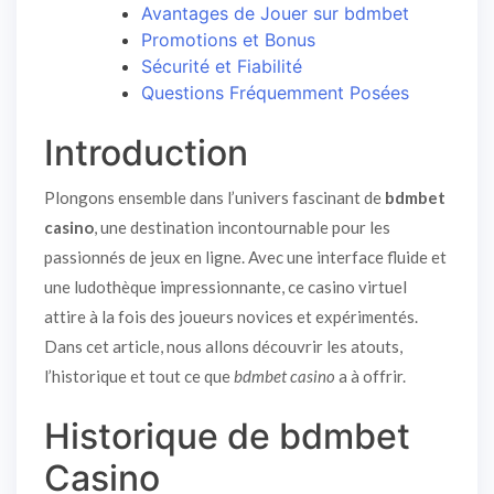
Avantages de Jouer sur bdmbet
Promotions et Bonus
Sécurité et Fiabilité
Questions Fréquemment Posées
Introduction
Plongons ensemble dans l’univers fascinant de
bdmbet
casino
, une destination incontournable pour les
passionnés de jeux en ligne. Avec une interface fluide et
une ludothèque impressionnante, ce casino virtuel
attire à la fois des joueurs novices et expérimentés.
Dans cet article, nous allons découvrir les atouts,
l’historique et tout ce que
bdmbet casino
a à offrir.
Historique de bdmbet
Casino