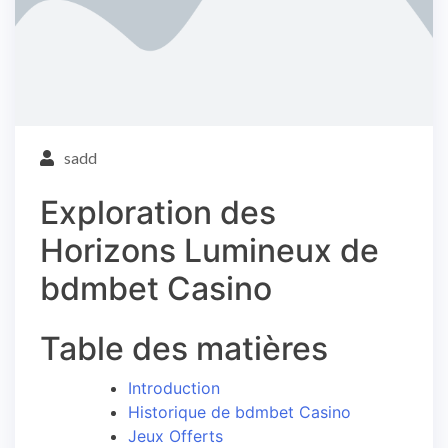
sadd
Exploration des
Horizons Lumineux de
bdmbet Casino
Table des matières
Introduction
Historique de bdmbet Casino
Jeux Offerts