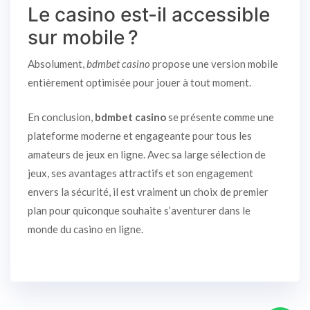
Le casino est-il accessible
sur mobile ?
Absolument,
bdmbet casino
propose une version mobile
entièrement optimisée pour jouer à tout moment.
En conclusion,
bdmbet casino
se présente comme une
plateforme moderne et engageante pour tous les
amateurs de jeux en ligne. Avec sa large sélection de
jeux, ses avantages attractifs et son engagement
envers la sécurité, il est vraiment un choix de premier
plan pour quiconque souhaite s’aventurer dans le
monde du casino en ligne.