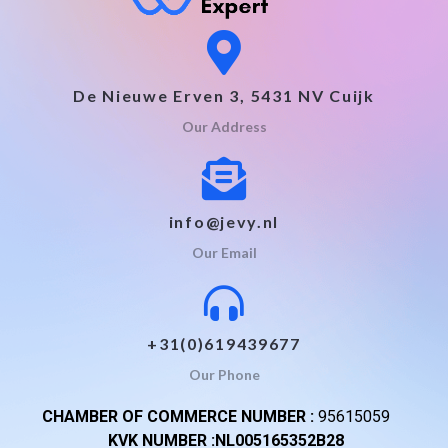
De Nieuwe Erven 3, 5431 NV Cuijk
Our Address
info@jevy.nl
Our Email
+31(0)619439677
Our Phone
CHAMBER OF COMMERCE NUMBER :
95615059
KVK NUMBER :NL005165352B28