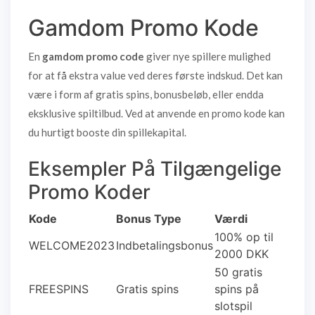
Gamdom Promo Kode
En
gamdom promo code
giver nye spillere mulighed
for at få ekstra value ved deres første indskud. Det kan
være i form af gratis spins, bonusbeløb, eller endda
eksklusive spiltilbud. Ved at anvende en promo kode kan
du hurtigt booste din spillekapital.
Eksempler På Tilgængelige
Promo Koder
Kode
Bonus Type
Værdi
100% op til
WELCOME2023
Indbetalingsbonus
2000 DKK
50 gratis
FREESPINS
Gratis spins
spins på
slotspil