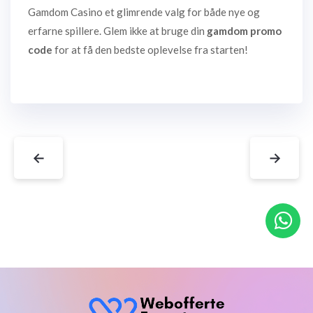
Gamdom Casino et glimrende valg for både nye og
erfarne spillere. Glem ikke at bruge din
gamdom promo
code
for at få den bedste oplevelse fra starten!
←
→