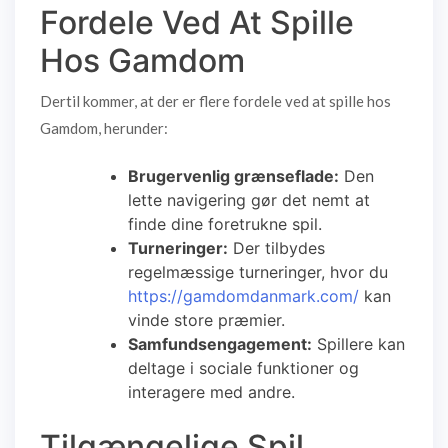
Fordele Ved At Spille
Hos Gamdom
Dertil kommer, at der er flere fordele ved at spille hos
Gamdom, herunder:
Brugervenlig grænseflade:
Den
lette navigering gør det nemt at
finde dine foretrukne spil.
Turneringer:
Der tilbydes
regelmæssige turneringer, hvor du
https://gamdomdanmark.com/
kan
vinde store præmier.
Samfundsengagement:
Spillere kan
deltage i sociale funktioner og
interagere med andre.
Tilgængelige Spil