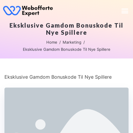
Eksklusive Gamdom Bonuskode Til
Nye Spillere
Home
Marketing
Eksklusive Gamdom Bonuskode Til Nye Spillere
Eksklusive Gamdom Bonuskode Til Nye Spillere