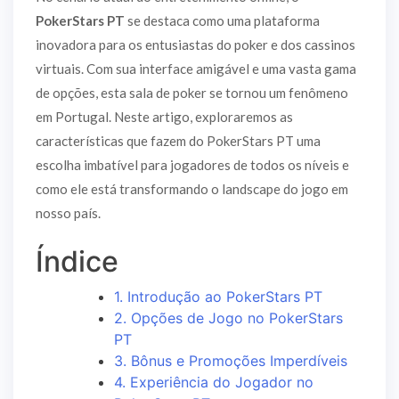
PokerStars PT
se destaca como uma plataforma
inovadora para os entusiastas do poker e dos cassinos
virtuais. Com sua interface amigável e uma vasta gama
de opções, esta sala de poker se tornou um fenômeno
em Portugal. Neste artigo, exploraremos as
características que fazem do PokerStars PT uma
escolha imbatível para jogadores de todos os níveis e
como ele está transformando o landscape do jogo em
nosso país.
Índice
1. Introdução ao PokerStars PT
2. Opções de Jogo no PokerStars
PT
3. Bônus e Promoções Imperdíveis
4. Experiência do Jogador no