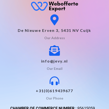
De Nieuwe Erven 3, 5431 NV Cuijk
Our Address
info@jevy.nl
Our Email
+31(0)619439677
Our Phone
CHAMBER OF COMMERCE NUMBER :
95615059