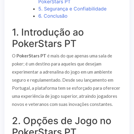
PokerStars PT
5. Segurança e Confiabilidade
6. Conclusão
1. Introdução ao
PokerStars PT
O
PokerStars PT
é mais do que apenas uma sala de
poker; é um destino para aqueles que desejam
experimentar a adrenalina do jogo em um ambiente
seguro e regulamentado. Desde seu lançamento em
Portugal, a plataforma tem se esforçado para oferecer
uma experiência de jogo superior, atraindo jogadores
novos e veteranos com suas inovações constantes.
2. Opções de Jogo no
PokerStars PT