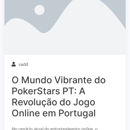
sadd
O Mundo Vibrante do
PokerStars PT: A
Revolução do Jogo
Online em Portugal
No cenário atual do entretenimento online, o