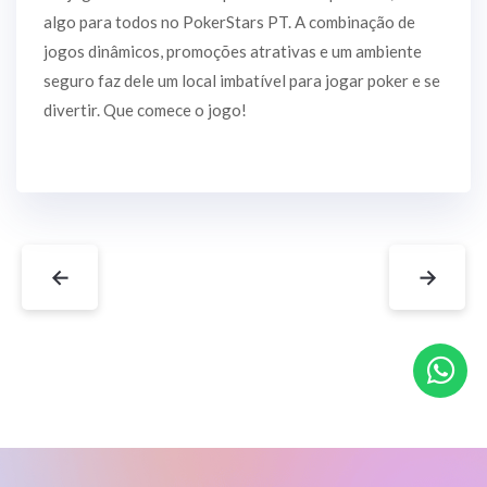
algo para todos no PokerStars PT. A combinação de
jogos dinâmicos, promoções atrativas e um ambiente
seguro faz dele um local imbatível para jogar poker e se
divertir. Que comece o jogo!
←
→