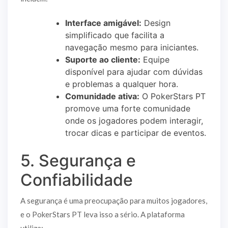
Interface amigável:
Design
simplificado que facilita a
navegação mesmo para iniciantes.
Suporte ao cliente:
Equipe
disponível para ajudar com dúvidas
e problemas a qualquer hora.
Comunidade ativa:
O PokerStars PT
promove uma forte comunidade
onde os jogadores podem interagir,
trocar dicas e participar de eventos.
5. Segurança e
Confiabilidade
A segurança é uma preocupação para muitos jogadores,
e o PokerStars PT leva isso a sério. A plataforma