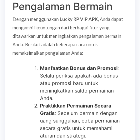
Pengalaman Bermain
Dengan menggunakan
Lucky RP VIP APK
, Anda dapat
mengambil keuntungan dari berbagai fitur yang
ditawarkan untuk meningkatkan pengalaman bermain
Anda. Berikut adalah beberapa cara untuk
memaksimalkan pengalaman Anda:
Manfaatkan Bonus dan Promosi
:
Selalu periksa apakah ada bonus
atau promosi baru untuk
meningkatkan saldo permainan
Anda.
Praktikkan Permainan Secara
Gratis
: Sebelum bermain dengan
uang sungguhan, coba permainan
secara gratis untuk memahami
aturan dan strategi.