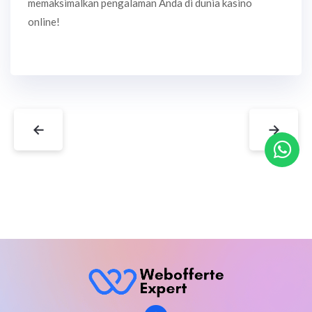
memaksimalkan pengalaman Anda di dunia kasino
online!
←
→