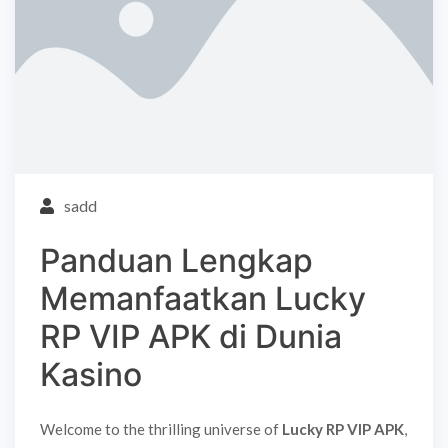
sadd
Panduan Lengkap
Memanfaatkan Lucky
RP VIP APK di Dunia
Kasino
Welcome to the thrilling universe of
Lucky RP VIP APK
,