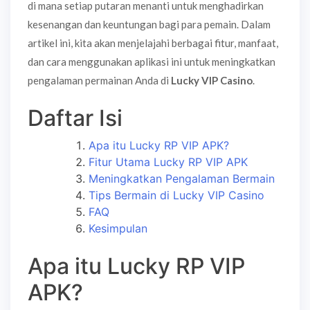
di mana setiap putaran menanti untuk menghadirkan
kesenangan dan keuntungan bagi para pemain. Dalam
artikel ini, kita akan menjelajahi berbagai fitur, manfaat,
dan cara menggunakan aplikasi ini untuk meningkatkan
pengalaman permainan Anda di
Lucky VIP Casino
.
Daftar Isi
Apa itu Lucky RP VIP APK?
Fitur Utama Lucky RP VIP APK
Meningkatkan Pengalaman Bermain
Tips Bermain di Lucky VIP Casino
FAQ
Kesimpulan
Apa itu Lucky RP VIP
APK?