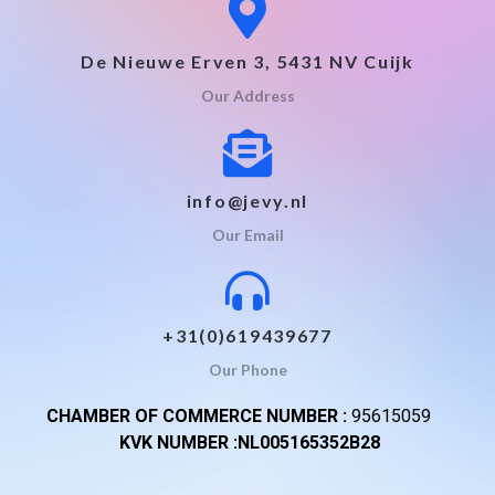
De Nieuwe Erven 3, 5431 NV Cuijk
Our Address
info@jevy.nl
Our Email
+31(0)619439677
Our Phone
CHAMBER OF COMMERCE NUMBER :
95615059
KVK NUMBER :NL005165352B28