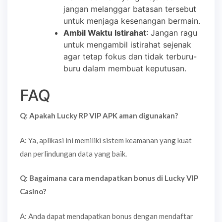
jangan melanggar batasan tersebut
untuk menjaga kesenangan bermain.
Ambil Waktu Istirahat
: Jangan ragu
untuk mengambil istirahat sejenak
agar tetap fokus dan tidak terburu-
buru dalam membuat keputusan.
FAQ
Q: Apakah Lucky RP VIP APK aman digunakan?
A: Ya, aplikasi ini memiliki sistem keamanan yang kuat
dan perlindungan data yang baik.
Q: Bagaimana cara mendapatkan bonus di Lucky VIP
Casino?
A: Anda dapat mendapatkan bonus dengan mendaftar