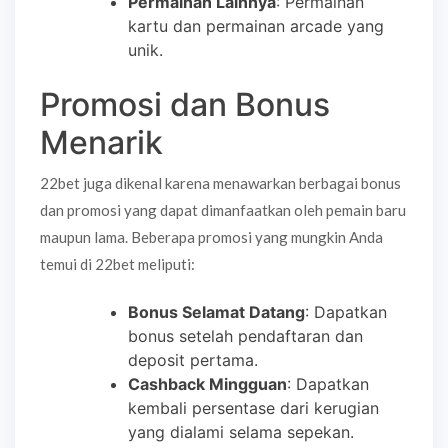
Permainan Lainnya
: Permainan
kartu dan permainan arcade yang
unik.
Promosi dan Bonus
Menarik
22bet juga dikenal karena menawarkan berbagai bonus
dan promosi yang dapat dimanfaatkan oleh pemain baru
maupun lama. Beberapa promosi yang mungkin Anda
temui di 22bet meliputi:
Bonus Selamat Datang
: Dapatkan
bonus setelah pendaftaran dan
deposit pertama.
Cashback Mingguan
: Dapatkan
kembali persentase dari kerugian
yang dialami selama sepekan.