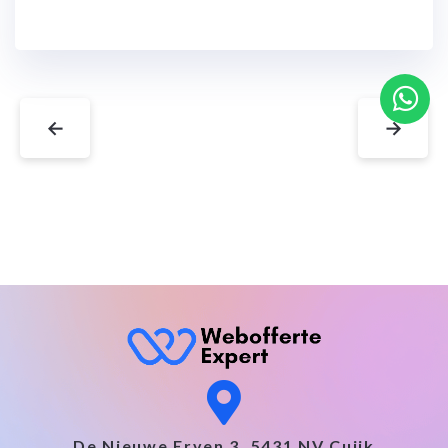
←
→
De Nieuwe Erven 3, 5431 NV Cuijk