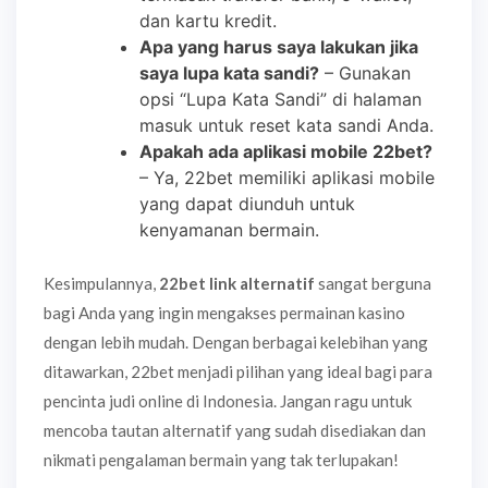
dan kartu kredit.
Apa yang harus saya lakukan jika
saya lupa kata sandi?
– Gunakan
opsi “Lupa Kata Sandi” di halaman
masuk untuk reset kata sandi Anda.
Apakah ada aplikasi mobile 22bet?
– Ya, 22bet memiliki aplikasi mobile
yang dapat diunduh untuk
kenyamanan bermain.
Kesimpulannya,
22bet link alternatif
sangat berguna
bagi Anda yang ingin mengakses permainan kasino
dengan lebih mudah. Dengan berbagai kelebihan yang
ditawarkan, 22bet menjadi pilihan yang ideal bagi para
pencinta judi online di Indonesia. Jangan ragu untuk
mencoba tautan alternatif yang sudah disediakan dan
nikmati pengalaman bermain yang tak terlupakan!