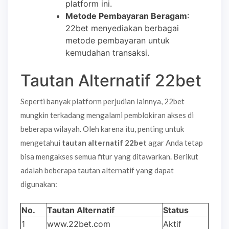
platform ini.
Metode Pembayaran Beragam
:
22bet menyediakan berbagai
metode pembayaran untuk
kemudahan transaksi.
Tautan Alternatif 22bet
Seperti banyak platform perjudian lainnya, 22bet
mungkin terkadang mengalami pemblokiran akses di
beberapa wilayah. Oleh karena itu, penting untuk
mengetahui
tautan alternatif 22bet
agar Anda tetap
bisa mengakses semua fitur yang ditawarkan. Berikut
adalah beberapa tautan alternatif yang dapat
digunakan:
No.
Tautan Alternatif
Status
1
www.22bet.com
Aktif