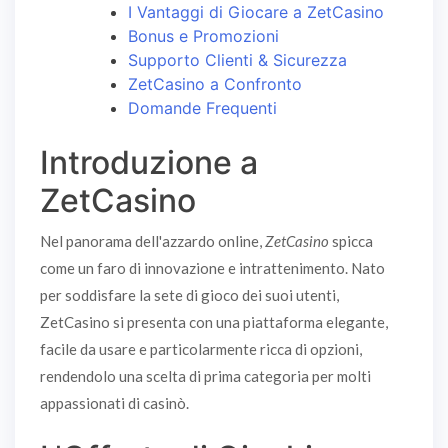
I Vantaggi di Giocare a ZetCasino
Bonus e Promozioni
Supporto Clienti & Sicurezza
ZetCasino a Confronto
Domande Frequenti
Introduzione a
ZetCasino
Nel panorama dell'azzardo online,
ZetCasino
spicca
come un faro di innovazione e intrattenimento. Nato
per soddisfare la sete di gioco dei suoi utenti,
ZetCasino si presenta con una piattaforma elegante,
facile da usare e particolarmente ricca di opzioni,
rendendolo una scelta di prima categoria per molti
appassionati di casinò.