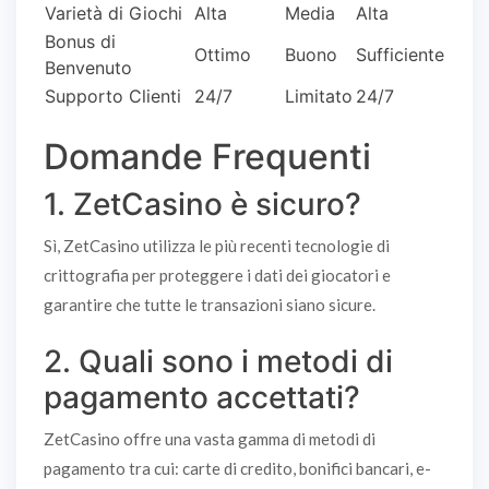
Varietà di Giochi
Alta
Media
Alta
Bonus di
Ottimo
Buono
Sufficiente
Benvenuto
Supporto Clienti
24/7
Limitato
24/7
Domande Frequenti
1. ZetCasino è sicuro?
Sì, ZetCasino utilizza le più recenti tecnologie di
crittografia per proteggere i dati dei giocatori e
garantire che tutte le transazioni siano sicure.
2. Quali sono i metodi di
pagamento accettati?
ZetCasino offre una vasta gamma di metodi di
pagamento tra cui: carte di credito, bonifici bancari, e-