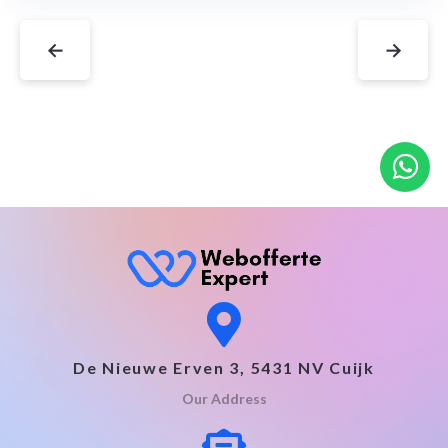
←
→
De Nieuwe Erven 3, 5431 NV Cuijk
Our Address