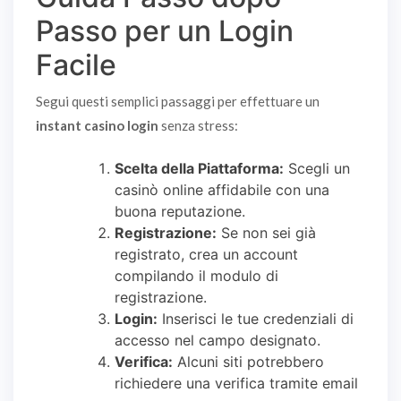
Passo per un Login
Facile
Segui questi semplici passaggi per effettuare un
instant casino login
senza stress:
Scelta della Piattaforma:
Scegli un
casinò online affidabile con una
buona reputazione.
Registrazione:
Se non sei già
registrato, crea un account
compilando il modulo di
registrazione.
Login:
Inserisci le tue credenziali di
accesso nel campo designato.
Verifica:
Alcuni siti potrebbero
richiedere una verifica tramite email