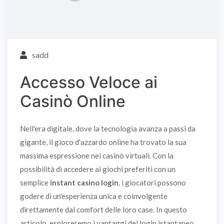
sadd
Accesso Veloce ai
Casinò Online
Nell'era digitale, dove la tecnologia avanza a passi da
gigante, il gioco d'azzardo online ha trovato la sua
massima espressione nei casinò virtuali. Con la
possibilità di accedere ai giochi preferiti con un
semplice
instant casino login
, i giocatori possono
godere di un'esperienza unica e coinvolgente
direttamente dal comfort delle loro case. In questo
articolo, esploreremo i vantaggi del login istantaneo