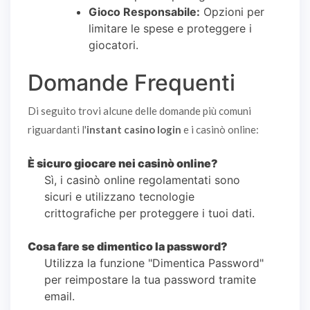
Gioco Responsabile:
Opzioni per
limitare le spese e proteggere i
giocatori.
Domande Frequenti
Di seguito trovi alcune delle domande più comuni
riguardanti l'
instant casino login
e i casinò online:
È sicuro giocare nei casinò online?
Sì, i casinò online regolamentati sono
sicuri e utilizzano tecnologie
crittografiche per proteggere i tuoi dati.
Cosa fare se dimentico la password?
Utilizza la funzione "Dimentica Password"
per reimpostare la tua password tramite
email.