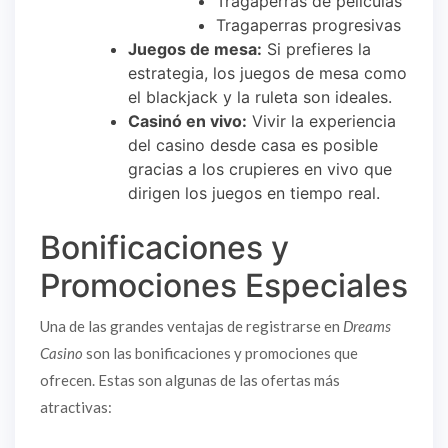
Tragaperras de películas
Tragaperras progresivas
Juegos de mesa:
Si prefieres la
estrategia, los juegos de mesa como
el blackjack y la ruleta son ideales.
Casinó en vivo:
Vivir la experiencia
del casino desde casa es posible
gracias a los crupieres en vivo que
dirigen los juegos en tiempo real.
Bonificaciones y
Promociones Especiales
Una de las grandes ventajas de registrarse en
Dreams
Casino
son las bonificaciones y promociones que
ofrecen. Estas son algunas de las ofertas más
atractivas: