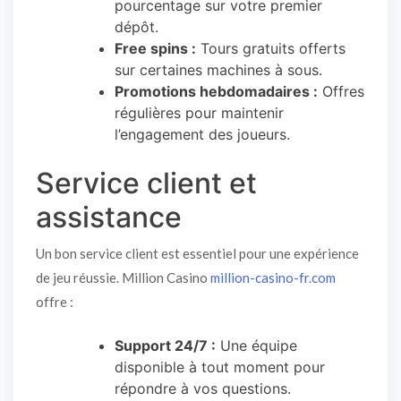
pourcentage sur votre premier
dépôt.
Free spins :
Tours gratuits offerts
sur certaines machines à sous.
Promotions hebdomadaires :
Offres
régulières pour maintenir
l’engagement des joueurs.
Service client et
assistance
Un bon service client est essentiel pour une expérience
de jeu réussie. Million Casino
million-casino-fr.com
offre :
Support 24/7 :
Une équipe
disponible à tout moment pour
répondre à vos questions.