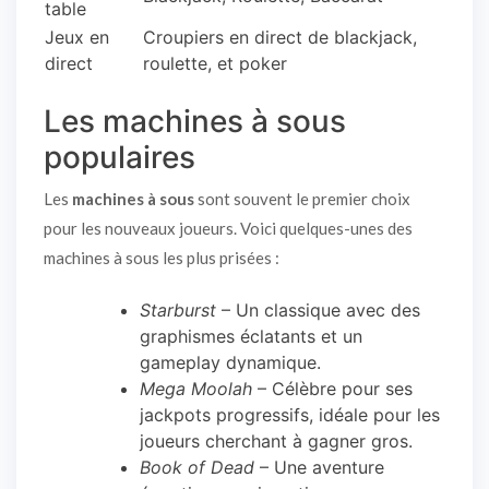
table
Jeux en
Croupiers en direct de blackjack,
direct
roulette, et poker
Les machines à sous
populaires
Les
machines à sous
sont souvent le premier choix
pour les nouveaux joueurs. Voici quelques-unes des
machines à sous les plus prisées :
Starburst
– Un classique avec des
graphismes éclatants et un
gameplay dynamique.
Mega Moolah
– Célèbre pour ses
jackpots progressifs, idéale pour les
joueurs cherchant à gagner gros.
Book of Dead
– Une aventure