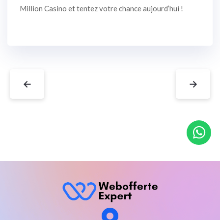
Million Casino et tentez votre chance aujourd’hui !
←
→