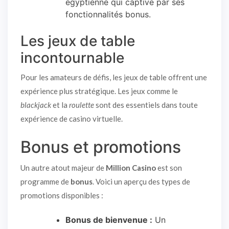
égyptienne qui captive par ses
fonctionnalités bonus.
Les jeux de table
incontournable
Pour les amateurs de défis, les jeux de table offrent une
expérience plus stratégique. Les jeux comme le
blackjack
et la
roulette
sont des essentiels dans toute
expérience de casino virtuelle.
Bonus et promotions
Un autre atout majeur de
Million Casino
est son
programme de
bonus
. Voici un aperçu des types de
promotions disponibles :
Bonus de bienvenue :
Un