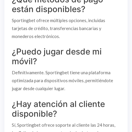
están disponibles?
Sportingbet ofrece múltiples opciones, incluidas
tarjetas de crédito, transferencias bancarias y
monederos electrónicos.
¿Puedo jugar desde mi
móvil?
Definitivamente. Sportingbet tiene una plataforma
optimizada para dispositivos móviles, permitiéndote
jugar desde cualquier lugar.
¿Hay atención al cliente
disponible?
Sí, Sportingbet ofrece soporte al cliente las 24 horas,