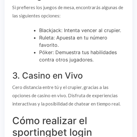
Si prefieres los juegos de mesa, encontrarás algunas de
las siguientes opciones:
Blackjack: Intenta vencer al crupier.
Ruleta: Apuesta en tu número
favorito.
Póker: Demuestra tus habilidades
contra otros jugadores.
3. Casino en Vivo
Cero distancia entre tú y el crupier, gracias a las
opciones de casino en vivo. Disfruta de experiencias
interactivas y la posibilidad de chatear en tiempo real.
Cómo realizar el
sportingbet login