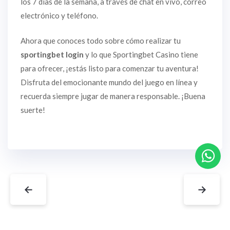
los 7 días de la semana, a través de chat en vivo, correo
electrónico y teléfono.
Ahora que conoces todo sobre cómo realizar tu
sportingbet login
y lo que Sportingbet Casino tiene
para ofrecer, ¡estás listo para comenzar tu aventura!
Disfruta del emocionante mundo del juego en línea y
recuerda siempre jugar de manera responsable. ¡Buena
suerte!
←
→