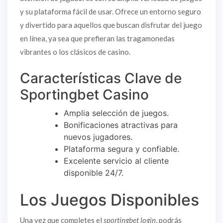
y su plataforma fácil de usar. Ofrece un entorno seguro
y divertido para aquellos que buscan disfrutar del juego
en línea, ya sea que prefieran las tragamonedas
vibrantes o los clásicos de casino.
Características Clave de
Sportingbet Casino
Amplia selección de juegos.
Bonificaciones atractivas para
nuevos jugadores.
Plataforma segura y confiable.
Excelente servicio al cliente
disponible 24/7.
Los Juegos Disponibles
Una vez que completes el
sportingbet login
, podrás