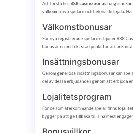
Att förstå hur
888 casino bonus
fungerar kan 
välkomna nya spelare och belöna de lojala. Här 
Välkomstbonusar
För nya registrerade spelare erbjuder 888 Ca
bonus är en perfekt startpunkt för att bekanta
Insättningsbonusar
Genom generösa insättningsbonusar kan spelare
del av dessa erbjudanden genom att erbjuda en 
Lojalitetsprogram
För de som återkommande spelar finns lojalit
bygger på att ge tillbaka till sina mest engager
Bonusvillkor