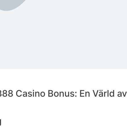
88 Casino Bonus: En Värld a
g