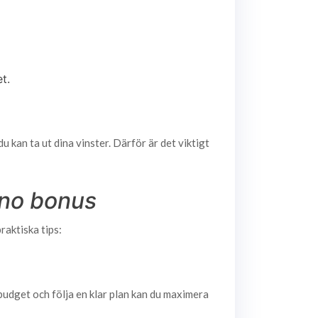
t.
kan ta ut dina vinster. Därför är det viktigt
ino bonus
raktiska tips:
budget och följa en klar plan kan du maximera