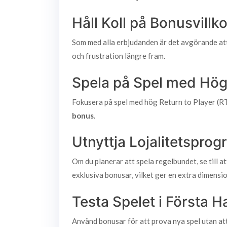
Håll Koll på Bonusvillko
Som med alla erbjudanden är det avgörande att
och frustration längre fram.
Spela på Spel med Hö
Fokusera på spel med hög Return to Player (RT
bonus
.
Utnyttja Lojalitetspro
Om du planerar att spela regelbundet, se till 
exklusiva bonusar, vilket ger en extra dimensi
Testa Spelet i Första 
Använd bonusar för att prova nya spel utan att 