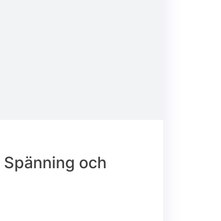
v Spänning och