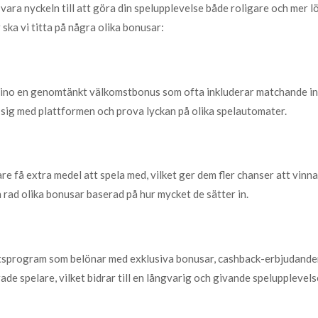
vara nyckeln till att göra din spelupplevelse både roligare och mer 
ska vi titta på några olika bonusar:
sino en genomtänkt välkomstbonus som ofta inkluderar matchande i
 sig med plattformen och prova lyckan på olika spelautomater.
 få extra medel att spela med, vilket ger dem fler chanser att vinna
rad olika bonusar baserad på hur mycket de sätter in.
etsprogram som belönar med exklusiva bonusar, cashback-erbjudande
ade spelare, vilket bidrar till en långvarig och givande spelupplevels