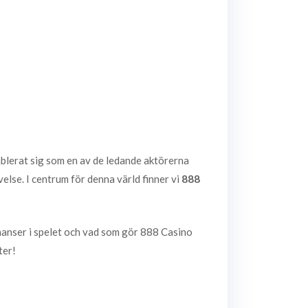
ablerat sig som en av de ledande aktörerna
lse. I centrum för denna värld finner vi
888
hanser i spelet och vad som gör 888 Casino
ter!