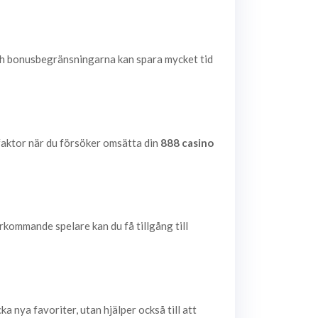
och bonusbegränsningarna kan spara mycket tid
faktor när du försöker omsätta din
888 casino
rkommande spelare kan du få tillgång till
 nya favoriter, utan hjälper också till att