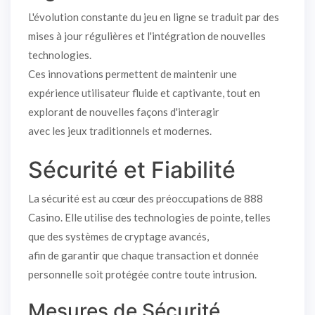
L'évolution constante du jeu en ligne se traduit par des
mises à jour régulières et l'intégration de nouvelles
technologies.
Ces innovations permettent de maintenir une
expérience utilisateur fluide et captivante, tout en
explorant de nouvelles façons d'interagir
avec les jeux traditionnels et modernes.
Sécurité et Fiabilité
La sécurité est au cœur des préoccupations de 888
Casino. Elle utilise des technologies de pointe, telles
que des systèmes de cryptage avancés,
afin de garantir que chaque transaction et donnée
personnelle soit protégée contre toute intrusion.
Mesures de Sécurité