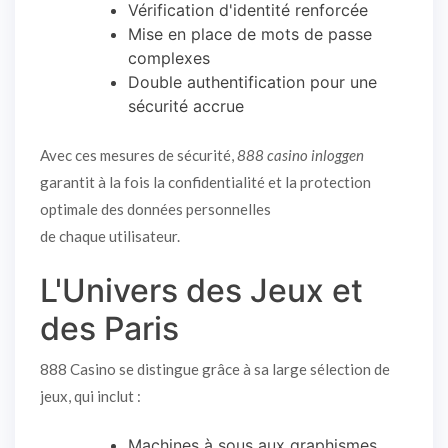
Vérification d'identité renforcée
Mise en place de mots de passe
complexes
Double authentification pour une
sécurité accrue
Avec ces mesures de sécurité,
888 casino inloggen
garantit à la fois la confidentialité et la protection
optimale des données personnelles
de chaque utilisateur.
L'Univers des Jeux et
des Paris
888 Casino se distingue grâce à sa large sélection de
jeux, qui inclut :
Machines à sous aux graphismes