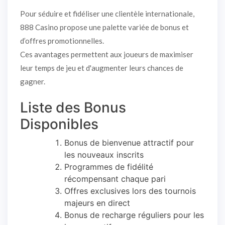
Pour séduire et fidéliser une clientèle internationale,
888 Casino propose une palette variée de bonus et
d’offres promotionnelles.
Ces avantages permettent aux joueurs de maximiser
leur temps de jeu et d'augmenter leurs chances de
gagner.
Liste des Bonus
Disponibles
Bonus de bienvenue attractif pour
les nouveaux inscrits
Programmes de fidélité
récompensant chaque pari
Offres exclusives lors des tournois
majeurs en direct
Bonus de recharge réguliers pour les