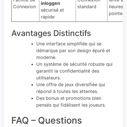
inloggen
Connexion
standard
heures 
sécurisé et
pointe
rapide
Avantages Distinctifs
Une interface simplifiée qui se
démarque par son design épuré et
moderne.
Un système de sécurité robuste qui
garantit la confidentialité des
utilisateurs.
Une offre de jeux diversifiée qui
répond à toutes les attentes.
Des bonus et promotions bien
pensés qui fidélisent les joueurs.
FAQ – Questions