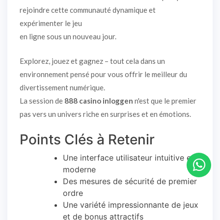
rejoindre cette communauté dynamique et
expérimenter le jeu
en ligne sous un nouveau jour.
Explorez, jouez et gagnez – tout cela dans un
environnement pensé pour vous offrir le meilleur du
divertissement numérique.
La session de
888 casino inloggen
n'est que le premier
pas vers un univers riche en surprises et en émotions.
Points Clés à Retenir
Une interface utilisateur intuitive et
moderne
Des mesures de sécurité de premier
ordre
Une variété impressionnante de jeux
et de bonus attractifs