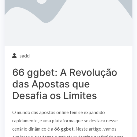
sadd
66 ggbet: A Revolução
das Apostas que
Desafia os Limites
O mundo das apostas online tem se expandido
rapidamente, e uma plataforma que se destaca nesse
cenário dinâmico é a
66 ggbet
. Neste artigo, vamos
explorar o que torna a ggbet um destino preferido para