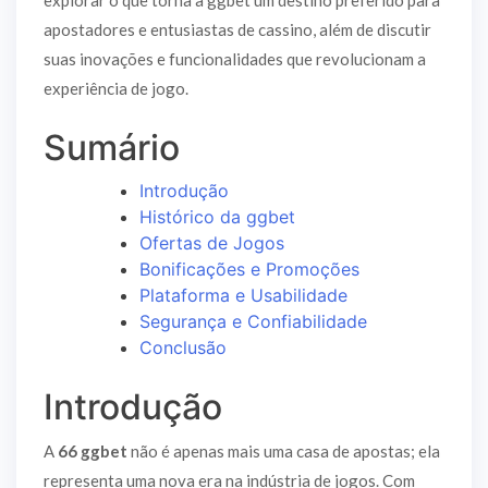
apostadores e entusiastas de cassino, além de discutir
suas inovações e funcionalidades que revolucionam a
experiência de jogo.
Sumário
Introdução
Histórico da ggbet
Ofertas de Jogos
Bonificações e Promoções
Plataforma e Usabilidade
Segurança e Confiabilidade
Conclusão
Introdução
A
66 ggbet
não é apenas mais uma casa de apostas; ela
representa uma nova era na indústria de jogos. Com