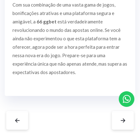
Com sua combinação de uma vasta gama de jogos,
bonificações atrativas e uma plataforma segura e
amigável, a
66 ggbet
está verdadeiramente
revolucionando o mundo das apostas online. Se você
ainda não experimentou o que esta plataforma tem a
oferecer, agora pode ser a hora perfeita para entrar
nessa nova era do jogo. Prepare-se para uma
experiência única que não apenas atende, mas supera as
expectativas dos apostadores.
←
→