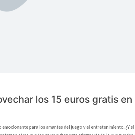
echar los 15 euros gratis en 
no emocionante para los amantes del juego y el entretenimiento. ¿Y s