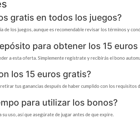
es
os gratis en todos los juegos?
ía de los juegos, aunque es recomendable revisar los términos y cond
epósito para obtener los 15 euros 
eder a esta oferta. Simplemente regístrate y recibirás el bono auto
n los 15 euros gratis?
s retirar tus ganancias después de haber cumplido con los requisitos 
empo para utilizar los bonos?
 su uso, así que asegúrate de jugar antes de que expire.