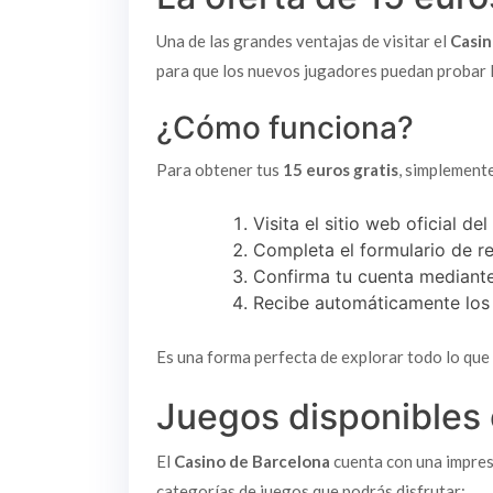
Una de las grandes ventajas de visitar el
Casin
para que los nuevos jugadores puedan probar lo
¿Cómo funciona?
Para obtener tus
15 euros gratis
, simplemente
Visita el sitio web oficial del
Completa el formulario de re
Confirma tu cuenta mediante 
Recibe automáticamente lo
Es una forma perfecta de explorar todo lo que 
Juegos disponibles 
El
Casino de Barcelona
cuenta con una impresi
categorías de juegos que podrás disfrutar: