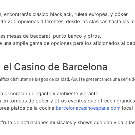
s, encontrarás clásico blackjack, ruleta europea, y póker.
e 200 opciones diferentes, desde las clásicas hasta las 
es mesas de baccarat, punto banco y otros.
 una amplia gama de opciones para los aficionados al de
n el Casino de Barcelona
ifica disfrutar de juegos de calidad. Aquí te presentamos una serie d
 decoracion elegante y ambiente vibrante.
a en torneos de poker y otros eventos que ofrecen grandes
rea platos de la cocina
barcelonacasinoespana.com
local 
fruta de actuaciones musicales y shows que dan vida a las