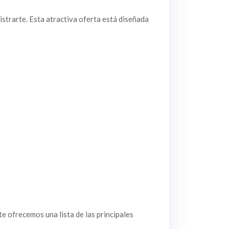
istrarte. Esta atractiva oferta está diseñada
e ofrecemos una lista de las principales