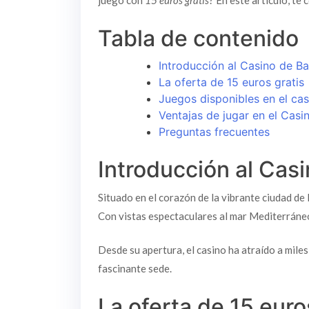
juego con
15 euros gratis
? En este artículo, t
Tabla de contenido
Introducción al Casino de B
La oferta de 15 euros gratis
Juegos disponibles en el cas
Ventajas de jugar en el Casi
Preguntas frecuentes
Introducción al Cas
Situado en el corazón de la vibrante ciudad de
Con vistas espectaculares al mar Mediterráneo,
Desde su apertura, el casino ha atraído a mile
fascinante sede.
La oferta de 15 euro