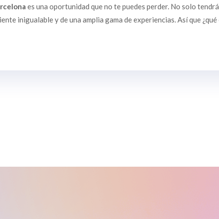
arcelona
es una oportunidad que no te puedes perder. No solo tendrás 
iente inigualable y de una amplia gama de experiencias. Así que ¿qué