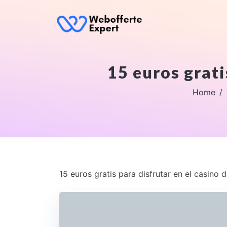
15 euros grati
Home
15 euros gratis para disfrutar en el casino 