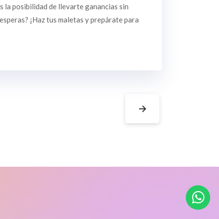
la posibilidad de llevarte ganancias sin
 esperas? ¡Haz tus maletas y prepárate para
→